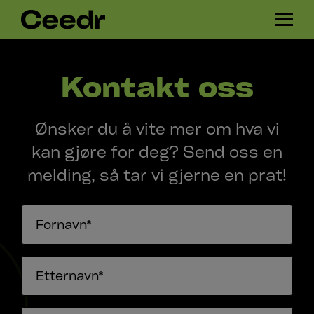
Skip
H
navigation
A
M
B
Kontakt oss
U
R
G
Ønsker du å vite mer om hva vi
E
R
kan gjøre for deg? Send oss en
melding, så tar vi gjerne en prat!