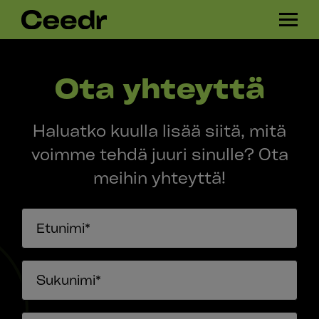
Skip
H
navigation
A
M
B
Ota yhteyttä
U
R
G
Haluatko kuulla lisää siitä, mitä
E
R
voimme tehdä juuri sinulle? Ota
meihin yhteyttä!