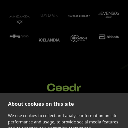
About cookies on this site
Palvelut
Työt
We use cookies to collect and analyse information on site
Meistä
performance and usage, to provide social media features