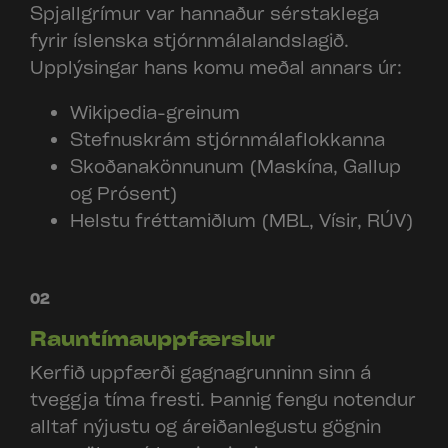
Spjallgrímur var hannaður sérstaklega
fyrir íslenska stjórnmálalandslagið.
Upplýsingar hans komu meðal annars úr:
Wikipedia-greinum
Stefnuskrám stjórnmálaflokkanna
Skoðanakönnunum (Maskína, Gallup
og Prósent)
Helstu fréttamiðlum (MBL, Vísir, RÚV)
02
Rauntímauppfærslur
Kerfið uppfærði gagnagrunninn sinn á
tveggja tíma fresti. Þannig fengu notendur
alltaf nýjustu og áreiðanlegustu gögnin