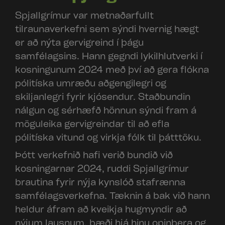
Spjallgrímur var metnaðarfullt
tilraunaverkefni sem sýndi hvernig hægt
er að nýta gervigreind í þágu
samfélagsins. Hann gegndi lykilhlutverki í
kosningunum 2024 með því að gera flókna
pólitíska umræðu aðgengilegri og
skiljanlegri fyrir kjósendur. Staðbundin
nálgun og sérhæfð hönnun sýndi fram á
möguleika gervigreindar til að efla
pólitíska vitund og virkja fólk til þátttöku.
Þótt verkefnið hafi verið bundið við
kosningarnar 2024, ruddi Spjallgrímur
brautina fyrir nýja kynslóð stafrænna
samfélagsverkefna. Tæknin á bak við hann
heldur áfram að kveikja hugmyndir að
nýjum lausnum, bæði hjá hinu opinbera og