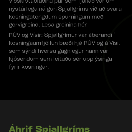
Viðskiptablaðinu þar sem fjallað var um
nýstárlega nálgun Spjallgríms við að svara
kosningatengdum spurningum með
gervigreind.
Lesa greinina hér
RÚV og Vísir: Spjallgrímur var áberandi í
kosningaumfjöllun bæði hjá RÚV og á Vísi,
sem sýndi hversu gagnlegur hann var
kjósendum sem leituðu sér upplýsinga
fyrir kosningar.
Áhrif Spjallgríms