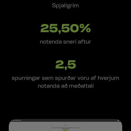
Spjallgrím
25,50%
notenda sneri aftur
2,5
spurningar sem spurðar voru af hverjum
notanda að meðaltali