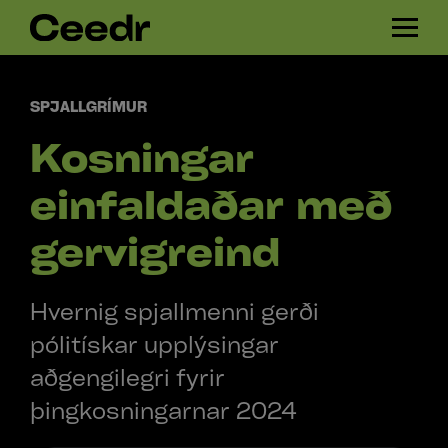
Skip
H
navigation
A
M
B
SPJALLGRÍMUR
U
Kosningar
R
G
E
einfaldaðar með
R
gervigreind
Hvernig spjallmenni gerði
pólitískar upplýsingar
aðgengilegri fyrir
þingkosningarnar 2024