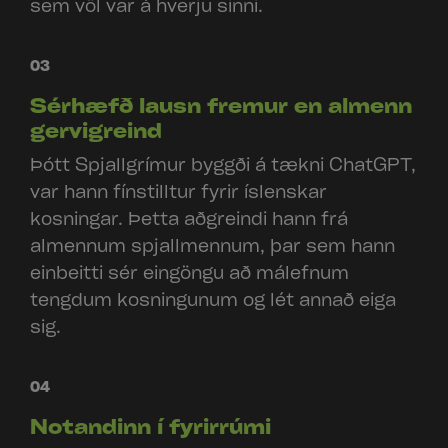
sem völ var á hverju sinni.
03
Sérhæfð lausn fremur en almenn
gervigreind
Þótt Spjallgrímur byggði á tækni ChatGPT,
var hann fínstilltur fyrir íslenskar
kosningar. Þetta aðgreindi hann frá
almennum spjallmennum, þar sem hann
einbeitti sér eingöngu að málefnum
tengdum kosningunum og lét annað eiga
sig.
04
Notandinn í fyrirrúmi