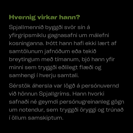
Hvernig virkar hann?
Spjallmennið byggði svör sín á
yfirgripsmiklu gagnasafni um málefni
kosninganna. Þótt hann hafi ekki lært af
samtölunum jafnóðum eða tekið
breytingum með tímanum, bjó hann yfir
minni sem tryggði eðlilegt flæði og
samhengi í hverju samtali.
Sérstök áhersla var lögð á persónuvernd
við hönnun Spjallgríms. Hann hvorki
safnaði né geymdi persónugreinanleg gögn
um notendur, sem tryggði öryggi og trúnað
í öllum samskiptum.