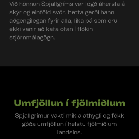
Við hönnun Spjallgríms var lögð áhersla á
skýr og einföld svör. Þetta gerði hann
aðgengilegan fyrir alla, líka þá sem eru
ekki vanir að kafa ofan í flókin
stjórnmálagögn.
Umfjöllun í fjölmiðlum
Spjallgrímur vakti mikla athygli og fékk
góða umfjöllun í helstu fjölmiðlum
landsins.