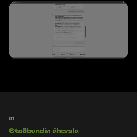
01
Staðbundin áhersla