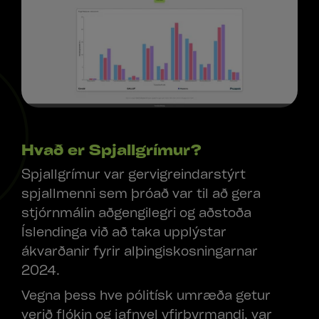
Hvað er Spjallgrímur?
Spjallgrímur var gervigreindarstýrt
spjallmenni sem þróað var til að gera
stjórnmálin aðgengilegri og aðstoða
Íslendinga við að taka upplýstar
ákvarðanir fyrir alþingiskosningarnar
2024.
Vegna þess hve pólitísk umræða getur
verið flókin og jafnvel yfirþyrmandi, var