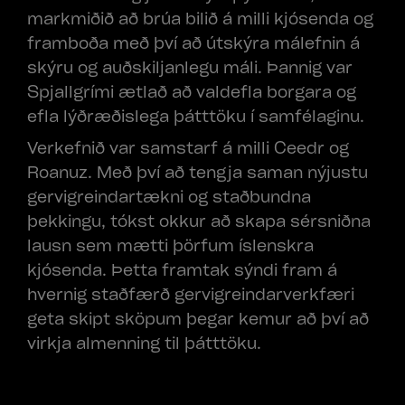
markmiðið að brúa bilið á milli kjósenda og
framboða með því að útskýra málefnin á
skýru og auðskiljanlegu máli. Þannig var
Spjallgrími ætlað að valdefla borgara og
efla lýðræðislega þátttöku í samfélaginu.
Verkefnið var samstarf á milli Ceedr og
Roanuz. Með því að tengja saman nýjustu
gervigreindartækni og staðbundna
þekkingu, tókst okkur að skapa sérsniðna
lausn sem mætti þörfum íslenskra
kjósenda. Þetta framtak sýndi fram á
hvernig staðfærð gervigreindarverkfæri
geta skipt sköpum þegar kemur að því að
virkja almenning til þátttöku.