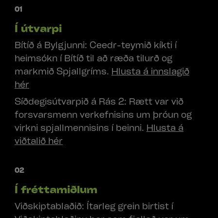
01
Í útvarpi
Bítíð á Bylgjunni: Ceedr-teymið kíkti í
heimsókn í Bítíð til að ræða tilurð og
markmið Spjallgríms.
Hlusta á innslagið
hér
Síðdegisútvarpið á Rás 2: Rætt var við
forsvarsmenn verkefnisins um þróun og
virkni spjallmennisins í beinni.
Hlusta á
viðtalið hér
02
Í fréttamiðlum
Viðskiptablaðið: Ítarleg grein birtist í