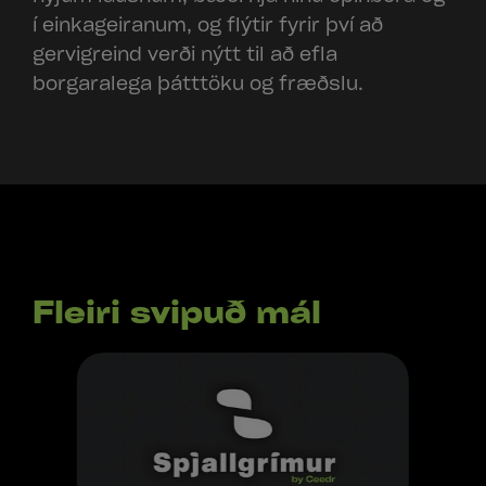
í einkageiranum, og flýtir fyrir því að
gervigreind verði nýtt til að efla
borgaralega þátttöku og fræðslu.
Fleiri svipuð mál